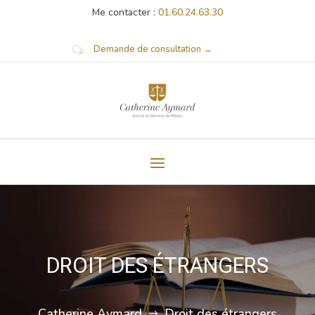
Me contacter :
01.60.24.63.30
Demande de consultation →
w
DROIT DES ÉTRANGERS
Catherine Aymard
Droit des étrangers
$