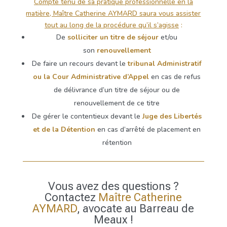
Compte tenu de sa pratique professionnelle en la
matière, Maître Catherine AYMARD saura vous assister
tout au long de la procédure qu’il s’agisse
:
De
solliciter un titre de séjour
et/ou
son
renouvellement
De faire un recours devant le
tribunal Administratif
ou la Cour Administrative d’Appel
en cas de refus
de délivrance d’un titre de séjour ou de
renouvellement de ce titre
De gérer le contentieux devant le
Juge des Libertés
et de la Détention
en cas d’arrêté de placement en
rétention
Vous avez des questions ?
Contactez
Maître Catherine
AYMARD
, avocate au Barreau de
Meaux !